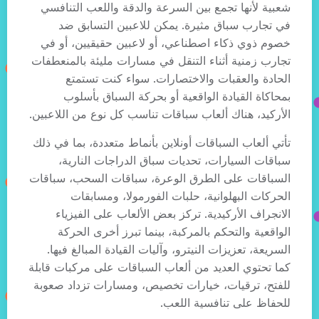
شعبية لأنها تجمع بين السرعة والدقة واللعب التنافسي
في تجارب سباق مثيرة. يمكن للاعبين التسابق ضد
خصوم ذوي ذكاء اصطناعي، أو لاعبين حقيقيين، أو في
تجارب زمنية أثناء التنقل في مسارات مليئة بالمنعطفات
الحادة والعقبات والاختصارات. سواء كنت تستمتع
بمحاكاة القيادة الواقعية أو بحركة السباق بأسلوب
الأركيد، هناك ألعاب سباقات تناسب كل نوع من اللاعبين.
تأتي ألعاب السباقات أونلاين بأنماط متعددة، بما في ذلك
سباقات السيارات، تحديات سباق الدراجات النارية،
السباقات على الطرق الوعرة، سباقات السحب، سباقات
الحركات البهلوانية، حلبات الفورمولا، ومسابقات
الانجراف الأركيدية. تركز بعض الألعاب على الفيزياء
الواقعية والتحكم بالمركبة، بينما تبرز أخرى الحركة
السريعة، تعزيزات النيترو، وآليات القيادة المبالغ فيها.
كما تحتوي العديد من ألعاب السباقات على مركبات قابلة
للفتح، ترقيات، خيارات تخصيص، ومسارات تزداد صعوبة
للحفاظ على تنافسية اللعب.