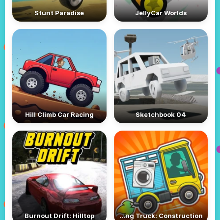
Stunt Paradise
JellyCar Worlds
Hill Climb Car Racing
Sketchbook 04
Burnout Drift: Hilltop
Moving Truck: Construction