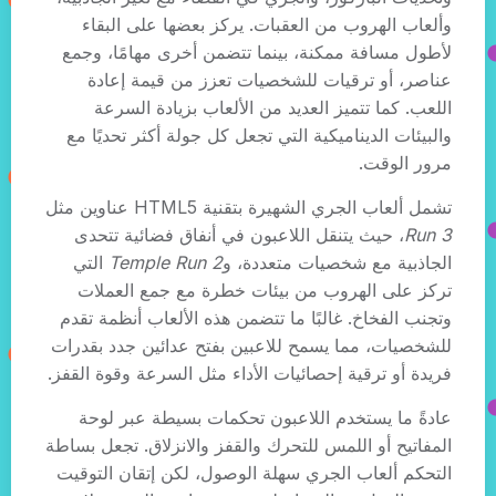
وألعاب الهروب من العقبات. يركز بعضها على البقاء
لأطول مسافة ممكنة، بينما تتضمن أخرى مهامًا، وجمع
عناصر، أو ترقيات للشخصيات تعزز من قيمة إعادة
اللعب. كما تتميز العديد من الألعاب بزيادة السرعة
والبيئات الديناميكية التي تجعل كل جولة أكثر تحديًا مع
مرور الوقت.
تشمل ألعاب الجري الشهيرة بتقنية HTML5 عناوين مثل
Run 3
، حيث يتنقل اللاعبون في أنفاق فضائية تتحدى
الجاذبية مع شخصيات متعددة، و
Temple Run 2
التي
تركز على الهروب من بيئات خطرة مع جمع العملات
وتجنب الفخاخ. غالبًا ما تتضمن هذه الألعاب أنظمة تقدم
للشخصيات، مما يسمح للاعبين بفتح عدائين جدد بقدرات
فريدة أو ترقية إحصائيات الأداء مثل السرعة وقوة القفز.
عادةً ما يستخدم اللاعبون تحكمات بسيطة عبر لوحة
المفاتيح أو اللمس للتحرك والقفز والانزلاق. تجعل بساطة
التحكم ألعاب الجري سهلة الوصول، لكن إتقان التوقيت