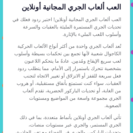
العب ألعاب الجري المجانية أونلاين
العب ألعاب الجري المجانية أونلاين! اختبر ردود فعلك في
تحديات الجري المستمرة المليئة بالعقبات والسرعة
وأسلوب اللعب المليء بالإثارة.
تُعد ألعاب الجري واحدة من أكثر أنواع الألعاب الحركية
الكاجوال شعبية لأنها تجمع بين تحكمات بسيطة وأسلوب
لعب سريع الإيقاع ومُدمِن. عادةً ما يتحكم اللاعبون
بشخصية تتحرك باستمرار إلى الأمام، مما يتطلب ردود
فعل سريعة للقفز أو الانزلاق أو تغيير الاتجاه لتجنب
العقبات. سواء كنت تستمتع بأنفاق مستقبلية، أو هروب
من الغابة، أو تحديات الباركور الحضرية، تقدم ألعاب
الجري مجموعة واسعة من المواضيع ومستويات
الصعوبة.
تأتي ألعاب الجري أونلاين بأنماط متعددة، بما في ذلك
الجري المستمر، والجري عبر مستويات منصات،
وتحديات الباركور، والجري في الفضاء مع تغير الجاذبية،