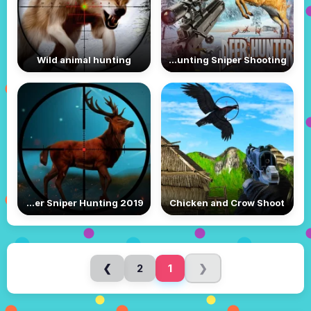
Wild animal hunting
Deer Hunting Sniper Shooting
Classical Deer Sniper Hunting 2019
Chicken and Crow Shoot
❯
2
1
❮