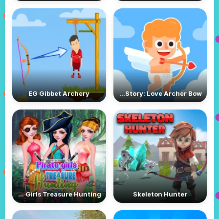
EG Gibbet Archery
Cupid’s Story: Love Archer Bow
Pirate Girls Treasure Hunting
Skeleton Hunter