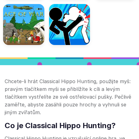
Chcete-li hrát Classical Hippo Hunting, použijte myš:
pravým tlačítkem myši se přiblížíte k cíli a levým
tlačítkem vystřelíte ze své ostřelovací pušky. Pečlivě
zaměřte, abyste zasáhli pouze hrochy a vyhnuli se
jiným zvířatům.
Co je Classical Hippo Hunting?
Classical Hippo Hunting je vzrušující online hra, ve