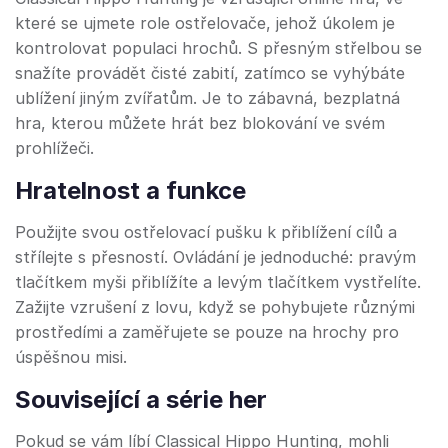
které se ujmete role ostřelovače, jehož úkolem je
kontrolovat populaci hrochů. S přesným střelbou se
snažíte provádět čisté zabití, zatímco se vyhýbáte
ublížení jiným zvířatům. Je to zábavná, bezplatná
hra, kterou můžete hrát bez blokování ve svém
prohlížeči.
Hratelnost a funkce
Použijte svou ostřelovací pušku k přiblížení cílů a
střílejte s přesností. Ovládání je jednoduché: pravým
tlačítkem myši přiblížíte a levým tlačítkem vystřelíte.
Zažijte vzrušení z lovu, když se pohybujete různými
prostředími a zaměřujete se pouze na hrochy pro
úspěšnou misi.
Související a série her
Pokud se vám líbí Classical Hippo Hunting, mohli