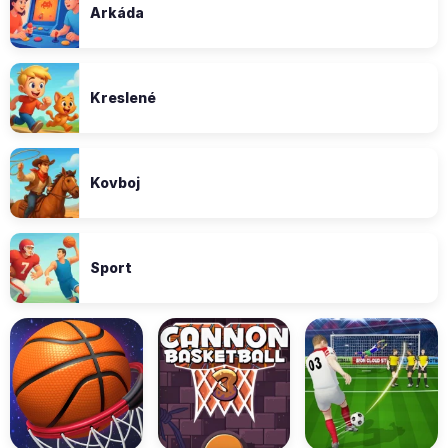
Arkáda
Kreslené
Kovboj
Sport