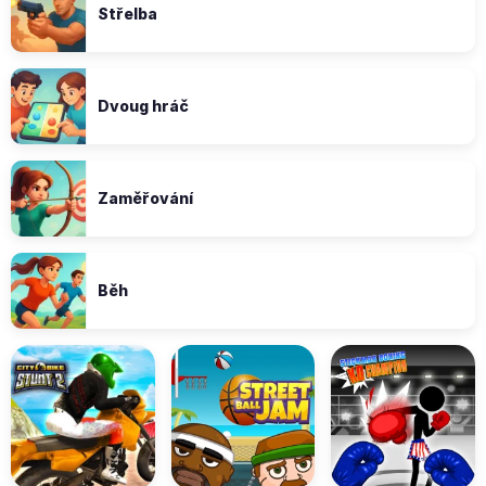
Střelba
Dvoug hráč
Zaměřování
Běh