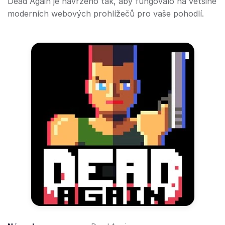
Dead Again je navrženo tak, aby fungovalo na většině
moderních webových prohlížečů pro vaše pohodlí.