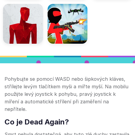
Pohybujte se pomocí WASD nebo šipkových kláves,
střílejte levým tlačítkem myši a mířte myší. Na mobilu
použijte levý joystick k pohybu, pravý joystick k
míření a automatické střílení při zaměření na
nepřítele.
Co je Dead Again?
Smrt nebyla dostatečná, aby tyto zlé duchy zastavila.