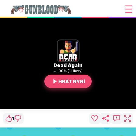
Dead Again
⭐ 100% (1 Hlasy)
HRÁT NYNÍ
1