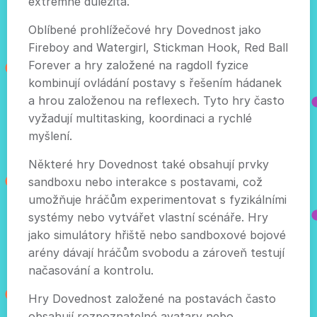
extrémně důležitá.
Oblíbené prohlížečové hry Dovednost jako
Fireboy and Watergirl, Stickman Hook, Red Ball
Forever a hry založené na ragdoll fyzice
kombinují ovládání postavy s řešením hádanek
a hrou založenou na reflexech. Tyto hry často
vyžadují multitasking, koordinaci a rychlé
myšlení.
Některé hry Dovednost také obsahují prvky
sandboxu nebo interakce s postavami, což
umožňuje hráčům experimentovat s fyzikálními
systémy nebo vytvářet vlastní scénáře. Hry
jako simulátory hřiště nebo sandboxové bojové
arény dávají hráčům svobodu a zároveň testují
načasování a kontrolu.
Hry Dovednost založené na postavách často
obsahují rozpoznatelné avatary nebo