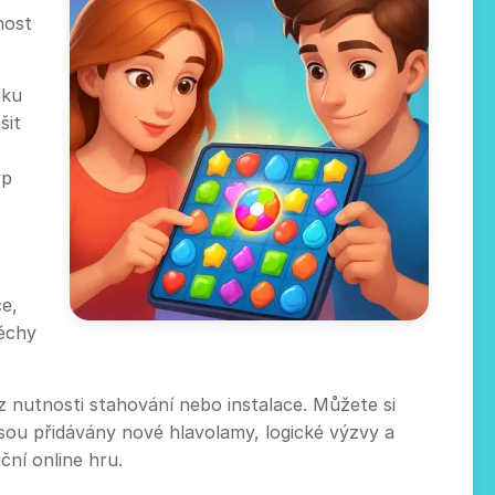
nost
iku
šit
yp
če,
pěchy
 nutnosti stahování nebo instalace. Můžete si
sou přidávány nové hlavolamy, logické výzvy a
ční online hru.