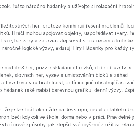
zek, řešte náročné hádanky a užívejte si relaxační hratel
říležitostných her, protože kombinují řešení problémů, log
tků. Hráči mohou spojovat objekty, uspořádávat tvary, ře
 skryté vzory a zároveň zlepšovat soustředění a kritické
 náročné logické výzvy, existují Hry Hádanky pro každý t
ě match-3 her, puzzle skládání obrázků, dobrodružství s
anek, slovních her, výzev s umisťováním bloků a záhad
 a bezstresovou hratelnost, zatímco jiné obsahují časova
o hádanek také nabízí barevnou grafiku, denní výzvy, ús
že je lze hrát okamžitě na desktopu, mobilu i tabletu bez
hlížeči kdykoli ve škole, doma nebo v práci. Pravidelně j
tují nové způsoby, jak zlepšit své myšlení a užít si relaxa