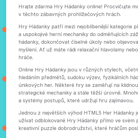
Hrajte zdarma Hry Hádanky online! Procvičujte mo
v těchto zábavných prohlížečových hrách.
Hry Hádanky patří mezi nejoblíbenější kategorie p
a uspokojivé herní mechaniky do odměňujících záži
hádanky, dokončovat číselné úkoly nebo objevovat
myšlení. Ať už máte rádi relaxační hlavolamy nebo
hráče.
Online Hry Hádanky jsou v různých stylech, včetn
hledáním předmětů, sudoku výzev, fyzikálních hád
únikových her. Některé hry se zaměřují na klidnou
strategické mechaniky a stále těžší úrovně. Mnoh
a systémy postupů, které udržují hru zajímavou.
Jednou z největších výhod HTML5 Her Hádanky je, 
užívat odblokované Hry Hádanky přímo ve svém pro
kreativní puzzle dobrodružství, které hráčům posky