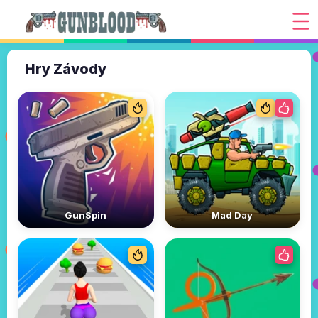
Hry Závody
GunSpin
Mad Day