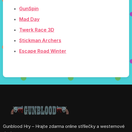
GunSpin
Mad Day
Twerk Race 3D
Stickman Archers
Escape Road Winter
Gunblood Hry – Hrajte zdarma online střílečky a westernové