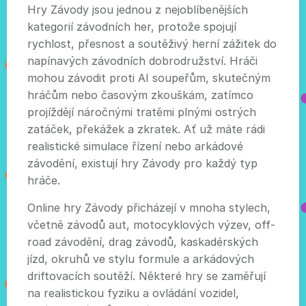
Hry Závody jsou jednou z nejoblíbenějších
kategorií závodních her, protože spojují
rychlost, přesnost a soutěživý herní zážitek do
napínavých závodních dobrodružství. Hráči
mohou závodit proti AI soupeřům, skutečným
hráčům nebo časovým zkouškám, zatímco
projíždějí náročnými tratěmi plnými ostrých
zatáček, překážek a zkratek. Ať už máte rádi
realistické simulace řízení nebo arkádové
závodění, existují hry Závody pro každý typ
hráče.
Online hry Závody přicházejí v mnoha stylech,
včetně závodů aut, motocyklových výzev, off-
road závodění, drag závodů, kaskadérských
jízd, okruhů ve stylu formule a arkádových
driftovacích soutěží. Některé hry se zaměřují
na realistickou fyziku a ovládání vozidel,