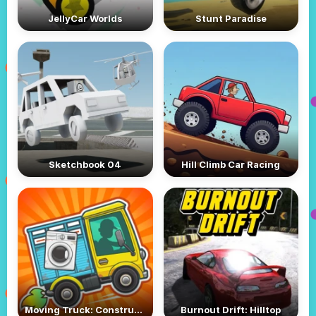
JellyCar Worlds
Stunt Paradise
Sketchbook 04
Hill Climb Car Racing
Moving Truck: Construction
Burnout Drift: Hilltop