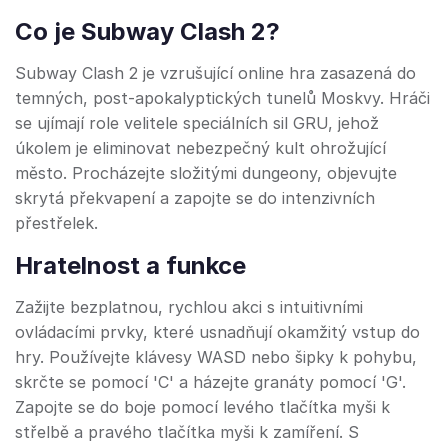
Co je Subway Clash 2?
Subway Clash 2 je vzrušující online hra zasazená do
temných, post-apokalyptických tunelů Moskvy. Hráči
se ujímají role velitele speciálních sil GRU, jehož
úkolem je eliminovat nebezpečný kult ohrožující
město. Procházejte složitými dungeony, objevujte
skrytá překvapení a zapojte se do intenzivních
přestřelek.
Hratelnost a funkce
Zažijte bezplatnou, rychlou akci s intuitivními
ovládacími prvky, které usnadňují okamžitý vstup do
hry. Používejte klávesy WASD nebo šipky k pohybu,
skrčte se pomocí 'C' a házejte granáty pomocí 'G'.
Zapojte se do boje pomocí levého tlačítka myši k
střelbě a pravého tlačítka myši k zamíření. S