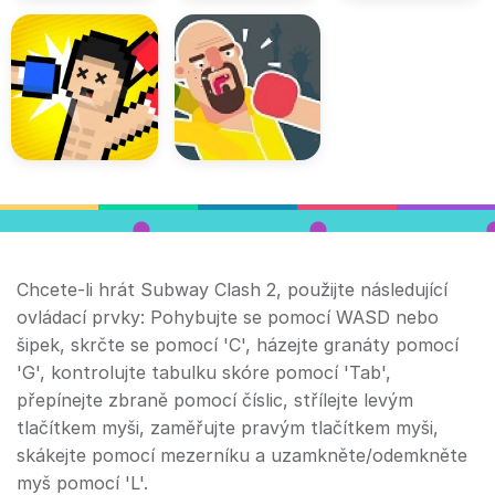
Chcete-li hrát Subway Clash 2, použijte následující
ovládací prvky: Pohybujte se pomocí WASD nebo
šipek, skrčte se pomocí 'C', házejte granáty pomocí
'G', kontrolujte tabulku skóre pomocí 'Tab',
přepínejte zbraně pomocí číslic, střílejte levým
tlačítkem myši, zaměřujte pravým tlačítkem myši,
skákejte pomocí mezerníku a uzamkněte/odemkněte
myš pomocí 'L'.