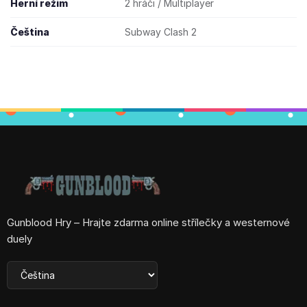
Herní režim
2 hráči / Multiplayer
Čeština
Subway Clash 2
Gunblood Hry – Hrajte zdarma online střílečky a westernové
duely