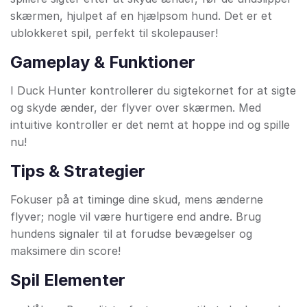
skærmen, hjulpet af en hjælpsom hund. Det er et
ublokkeret spil, perfekt til skolepauser!
Gameplay & Funktioner
I Duck Hunter kontrollerer du sigtekornet for at sigte
og skyde ænder, der flyver over skærmen. Med
intuitive kontroller er det nemt at hoppe ind og spille
nu!
Tips & Strategier
Fokuser på at timinge dine skud, mens ænderne
flyver; nogle vil være hurtigere end andre. Brug
hundens signaler til at forudse bevægelser og
maksimere din score!
Spil Elementer