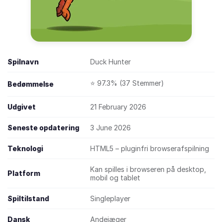
Spilnavn
Duck Hunter
⭐ 97.3% (37 Stemmer)
Bedømmelse
Udgivet
21 February 2026
Seneste opdatering
3 June 2026
Teknologi
HTML5 – pluginfri browserafspilning
Kan spilles i browseren på desktop,
Platform
mobil og tablet
Spiltilstand
Singleplayer
Dansk
Andejæger