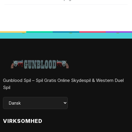
Gunblood Spil – Spil Gratis Online Skydespil & Western Duel
Spil
VIRKSOMHED