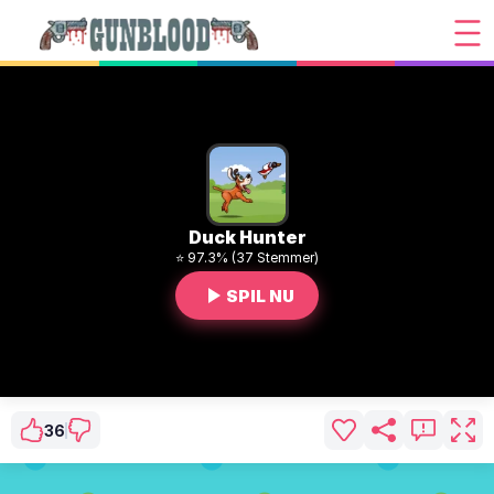
Duck Hunter
⭐ 97.3% (37 Stemmer)
SPIL NU
36