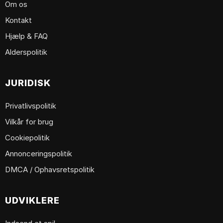
Om os
Kontakt
Hjælp & FAQ
Alderspolitik
JURIDISK
Privatlivspolitik
Vilkår for brug
Cookiepolitik
Annonceringspolitik
DMCA / Ophavsretspolitik
UDVIKLERE