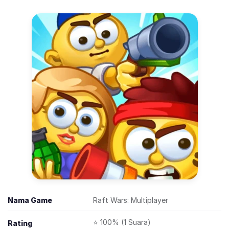
Nama Game
Raft Wars: Multiplayer
⭐ 100% (1 Suara)
Rating