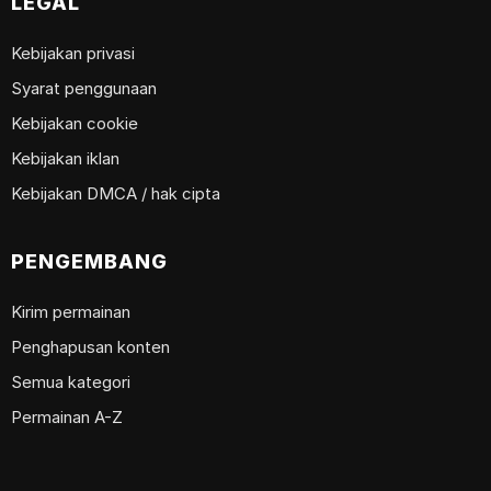
LEGAL
Kebijakan privasi
Syarat penggunaan
Kebijakan cookie
Kebijakan iklan
Kebijakan DMCA / hak cipta
PENGEMBANG
Kirim permainan
Penghapusan konten
Semua kategori
Permainan A-Z