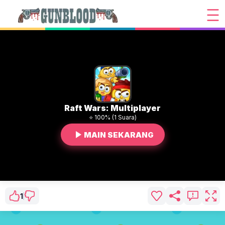
Raft Wars: Multiplayer
⭐ 100% (1 Suara)
MAIN SEKARANG
1