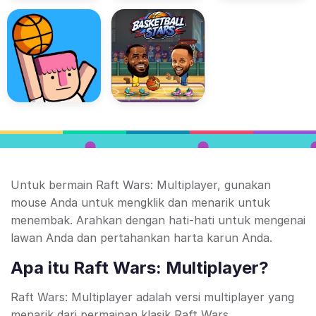
Untuk bermain Raft Wars: Multiplayer, gunakan
mouse Anda untuk mengklik dan menarik untuk
menembak. Arahkan dengan hati-hati untuk mengenai
lawan Anda dan pertahankan harta karun Anda.
Apa itu Raft Wars: Multiplayer?
Raft Wars: Multiplayer adalah versi multiplayer yang
menarik dari permainan klasik Raft Wars.