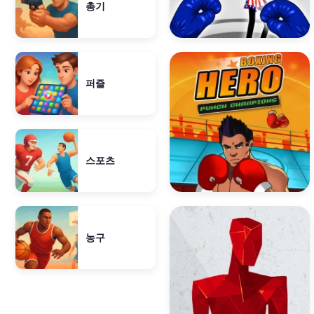
총기
퍼즐
스포츠
농구