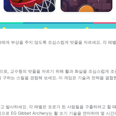
에게 부상을 주지 않도록 조심스럽게 밧줄을 자르세요. 각 레
즐 게임으로, 교수형의 밧줄을 자르기 위해 활과 화살을 조심스럽게 
 구하는 스릴을 경험해 보세요. 이 게임은 기술과 전략을 결합
 발사하세요. 각 레벨은 포로가 된 사람들을 구출하려고 할 
EG Gibbet Archery는 활 쏘기 기술을 연마하며 몇 시간