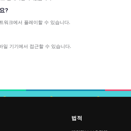
요?
교 네트워크에서 플레이할 수 있습니다.
바일 기기에서 접근할 수 있습니다.
법적