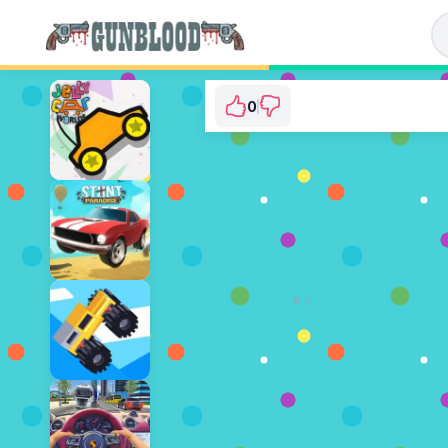
0
EG Gibbet Arche
⭐ 아직 투표되지 않았습니다. (0 
지금 플레이
광고