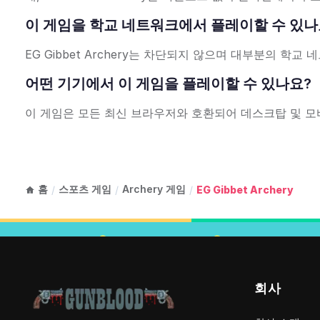
이 게임을 학교 네트워크에서 플레이할 수 있나
EG Gibbet Archery는 차단되지 않으며 대부분의 학
어떤 기기에서 이 게임을 플레이할 수 있나요?
이 게임은 모든 최신 브라우저와 호환되어 데스크탑 및 모
홈
스포츠 게임
Archery 게임
/
/
/
EG Gibbet Archery
회사