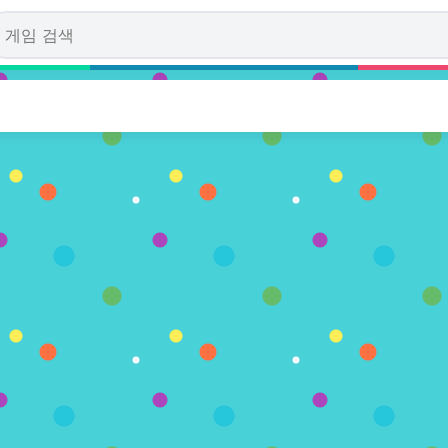
ry
투표수)