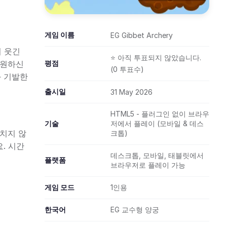
게임 이름
EG Gibbet Archery
 웃긴
⭐ 아직 투표되지 않았습니다.
 원하신
평점
(0 투표수)
 기발한
출시일
31 May 2026
HTML5 - 플러그인 없이 브라우
기술
저에서 플레이 (모바일 & 데스
끼치지 않
크톱)
. 시간
데스크톱, 모바일, 태블릿에서
플랫폼
브라우저로 플레이 가능
게임 모드
1인용
한국어
EG 교수형 양궁