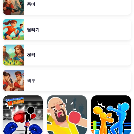
좀비
달리기
전략
격투