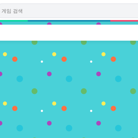
ons
투표수)