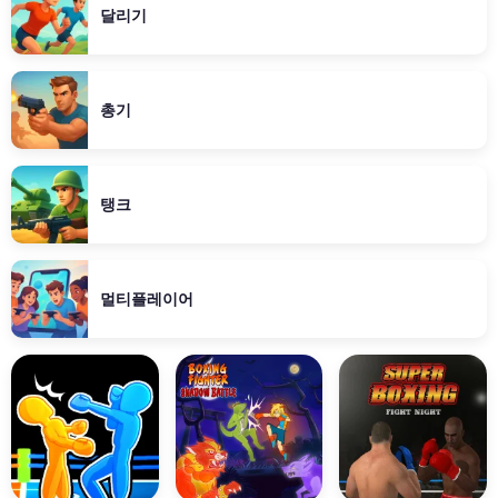
달리기
총기
탱크
멀티플레이어