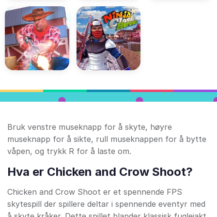
Bruk venstre museknapp for å skyte, høyre
museknapp for å sikte, rull museknappen for å bytte
våpen, og trykk R for å laste om.
Hva er Chicken and Crow Shoot?
Chicken and Crow Shoot er et spennende FPS
skytespill der spillere deltar i spennende eventyr med
å skyte kråker. Dette spillet blander klassisk fuglejakt