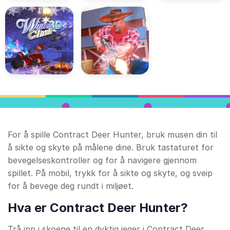
For å spille Contract Deer Hunter, bruk musen din til
å sikte og skyte på målene dine. Bruk tastaturet for
bevegelseskontroller og for å navigere gjennom
spillet. På mobil, trykk for å sikte og skyte, og sveip
for å bevege deg rundt i miljøet.
Hva er Contract Deer Hunter?
Trå inn i skoene til en dyktig jeger i Contract Deer