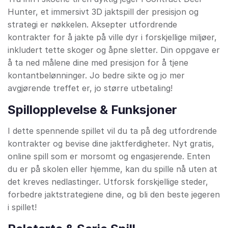
Hunter, et immersivt 3D jaktspill der presisjon og
strategi er nøkkelen. Aksepter utfordrende
kontrakter for å jakte på ville dyr i forskjellige miljøer,
inkludert tette skoger og åpne sletter. Din oppgave er
å ta ned målene dine med presisjon for å tjene
kontantbelønninger. Jo bedre sikte og jo mer
avgjørende treffet er, jo større utbetaling!
Spillopplevelse & Funksjoner
I dette spennende spillet vil du ta på deg utfordrende
kontrakter og bevise dine jaktferdigheter. Nyt gratis,
online spill som er morsomt og engasjerende. Enten
du er på skolen eller hjemme, kan du spille nå uten at
det kreves nedlastinger. Utforsk forskjellige steder,
forbedre jaktstrategiene dine, og bli den beste jegeren
i spillet!