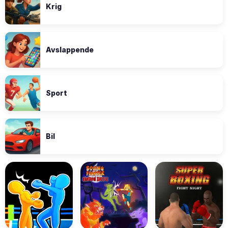
Krig
Avslappende
Sport
Bil