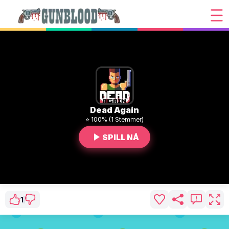
Dead Again
⭐ 100% (1 Stemmer)
SPILL NÅ
1