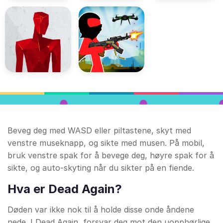
Beveg deg med WASD eller piltastene, skyt med
venstre museknapp, og sikte med musen. På mobil,
bruk venstre spak for å bevege deg, høyre spak for å
sikte, og auto-skyting når du sikter på en fiende.
Hva er Dead Again?
Døden var ikke nok til å holde disse onde åndene
nede. I Dead Again, forsvar deg mot den uopphørlige