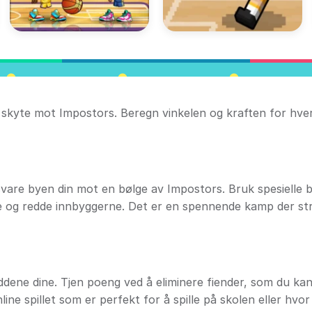
g skyte mot Impostors. Beregn vinkelen og kraften for hve
vare byen din mot en bølge av Impostors. Bruk spesielle 
e og redde innbyggerne. Det er en spennende kamp der str
ddene dine. Tjen poeng ved å eliminere fiender, som du ka
ine spillet som er perfekt for å spille på skolen eller hvo