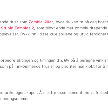
ende titler som
Zombie Killer
, hvor du kan ta på deg hord
g
Stupid Zombies 2
, som tilbyr enda mer zombie-drepende
pplevelser. Dykk inn i disse kule spillene og utvid ferdighet
orbedre siktingen og timingen din. Øv på å beregne vinkler
om på innkommende trusler og prioriter mål klokt for å 
med unike egenskaper. Å mestre disse elementene vil forbe
ere poengsummer.