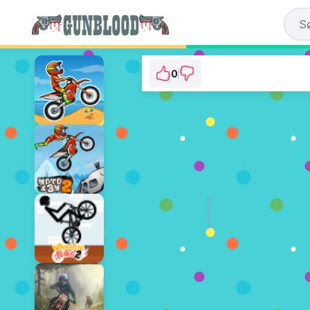
0
Impostor Zomb
⭐ Har ikke blitt stemt på ennå
SPILL NÅ
ANNONSE