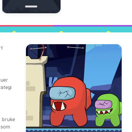
rt
buer
ategi
n bruke
r som