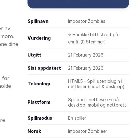
Spillnavn
Impostor Zombies
er av
⭐ Har ikke blitt stemt på
 moro.
Vurdering
ennå. (0 Stemmer)
ene dine
Utgitt
21 February 2026
Sist oppdatert
21 February 2026
 for
HTML5 - Spill uten plugin i
Teknologi
holde
nettleser (mobil & desktop)
Spillbart i nettleseren på
Plattform
desktop, mobil og nettbrett
Spillmodus
En spiller
dre
Norsk
Impostor Zombieer