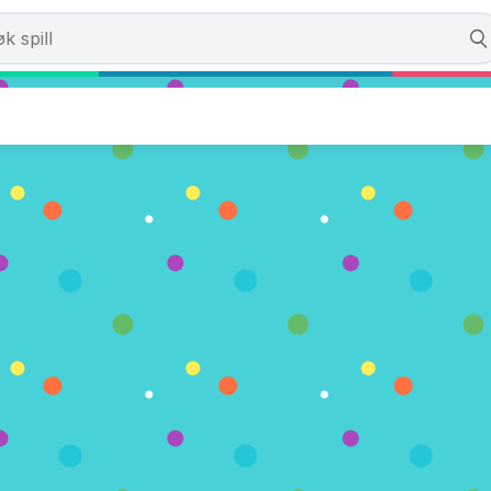
ies
. (0 Stemmer)