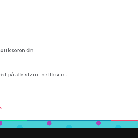
nettleseren din.
t på alle større nettlesere.
s