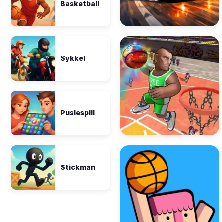
Basketball
Sykkel
Puslespill
Stickman