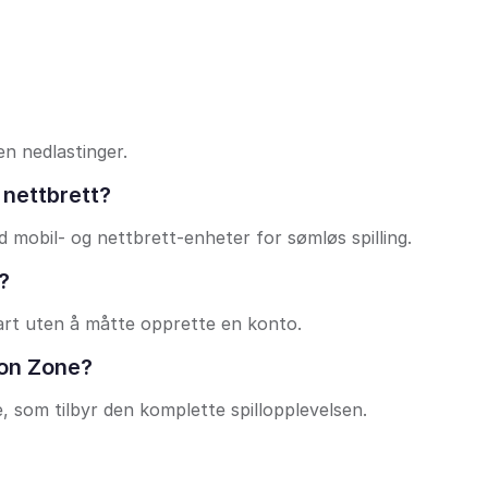
en nedlastinger.
 nettbrett?
 mobil- og nettbrett-enheter for sømløs spilling.
?
art uten å måtte opprette en konto.
ion Zone?
e, som tilbyr den komplette spillopplevelsen.