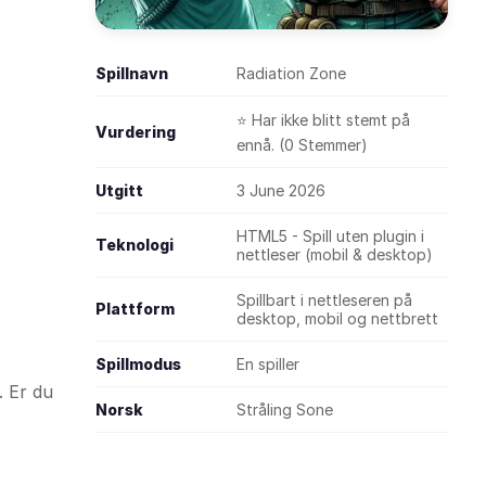
Spillnavn
Radiation Zone
⭐ Har ikke blitt stemt på
Vurdering
ennå. (0 Stemmer)
Utgitt
3 June 2026
HTML5 - Spill uten plugin i
Teknologi
nettleser (mobil & desktop)
Spillbart i nettleseren på
Plattform
desktop, mobil og nettbrett
Spillmodus
En spiller
. Er du
Norsk
Stråling Sone