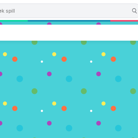
ne
. (0 Stemmer)