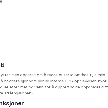
se
t!
skytter med oppdrag om å rydde et farlig område fylt med
or å navigere gjennom denne intense FPS-opplevelsen hvor
og let etter mat og vann for å opprettholde oppdraget ditt
dte strålingssonen?
unksjoner