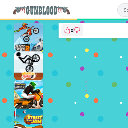
0
Radiation Zo
⭐ Har ikke blitt stemt på ennå
SPILL NÅ
ANNONSE