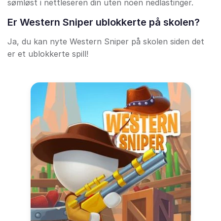
sømløst i nettleseren din uten noen nedlastinger.
Er Western Sniper ublokkerte på skolen?
Ja, du kan nyte Western Sniper på skolen siden det
er et ublokkerte spill!