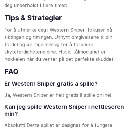
deg underholdt i flere timer!
Tips & Strategier
For å utmerke deg i Western Sniper, fokuser på
siktingen og timingen. Utnytt omgivelsene til din
fordel og øv regelmessig for å forbedre
skyteferdighetene dine. Husk, tålmodighet er
nøkkelen når du venter på det perfekte skuddet!
FAQ
Er Western Sniper gratis å spille?
Ja, Western Sniper er helt gratis å spille online!
Kan jeg spille Western Sniper i nettleseren
min?
Absolutt! Dette spillet er designet for å fungere