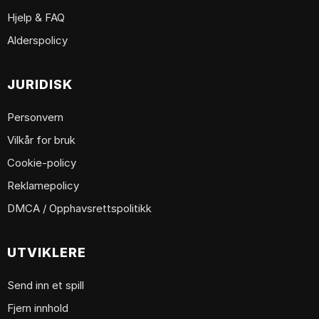
Hjelp & FAQ
Alderspolicy
JURIDISK
Personvern
Vilkår for bruk
Cookie-policy
Reklamepolicy
DMCA / Opphavsrettspolitikk
UTVIKLERE
Send inn et spill
Fjern innhold