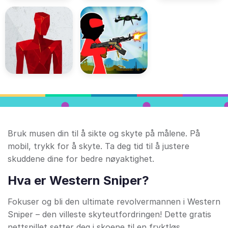
Bruk musen din til å sikte og skyte på målene. På
mobil, trykk for å skyte. Ta deg tid til å justere
skuddene dine for bedre nøyaktighet.
Hva er Western Sniper?
Fokuser og bli den ultimate revolvermannen i Western
Sniper – den villeste skyteutfordringen! Dette gratis
nettspillet setter deg i skoene til en fryktløs