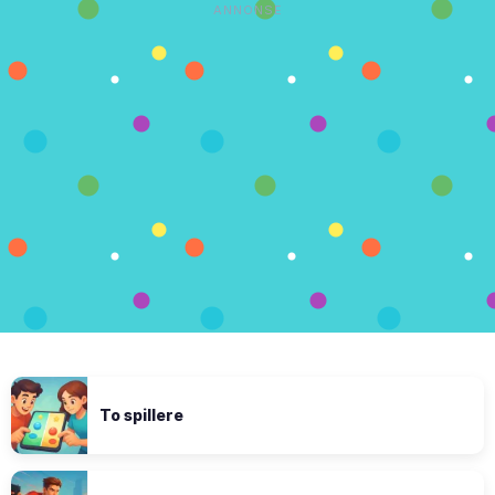
ANNONSE
To spillere