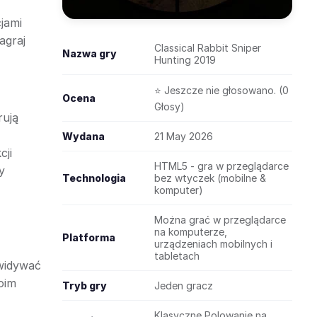
cjami
agraj
Classical Rabbit Sniper
Nazwa gry
Hunting 2019
⭐ Jeszcze nie głosowano. (0
Ocena
Głosy)
rują
Wydana
21 May 2026
cji
HTML5 - gra w przeglądarce
y
Technologia
bez wtyczek (mobilne &
komputer)
Można grać w przeglądarce
na komputerze,
Platforma
urządzeniach mobilnych i
tabletach
ewidywać
oim
Tryb gry
Jeden gracz
Klasyczne Polowanie na