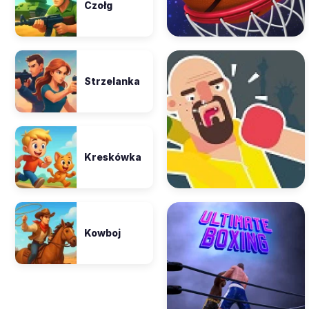
Czołg
Strzelanka
Kreskówka
Kowboj