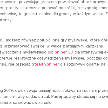
sterowanie, pozwalając graczom powiększać obraz prawym
est prosty: skutecznie polować na króliki, ciesząc się emo
mechanice, ta gra jest idealna dla graczy w każdym wieku. Z
dziczy!
019, możesz również polubić inne gry myśliwskie, które ofe
sz przetestować swój cel w walce z latającymi kaczkami.
świadczenia myśliwskiego lub
Sniper 3D
dla intensywnej ak
feruje realistyczne doświadczenie myśliwskie, podczas gd
rski. Nie przegap
Stealth Sniper
dla rozgrywki opartej na
g 2019, ćwicz swoje umiejętności celowania i ucz się prz
i moment, aby oddać strzał. Pamiętaj, aby skupić się na sw
ślnie zrealizować swoje cele.