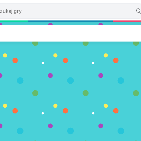
iper Hunting 2019
wano. (0 Głosy)
TERAZ