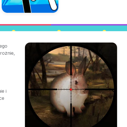
jego
trożnie,
e i
ce