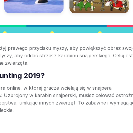
 użyj prawego przycisku myszy, aby powiększyć obraz swo
 myszy, aby oddać strzał z karabinu snajperskiego. Celuj os
ne zwierzęta.
Hunting 2019?
ra online, w której gracze wcielają się w snajpera
. Uzbrojony w karabin snajperski, musisz celować ostrożni
bójstwa, unikając innych zwierząt. To zabawne i wymagają
leckie.