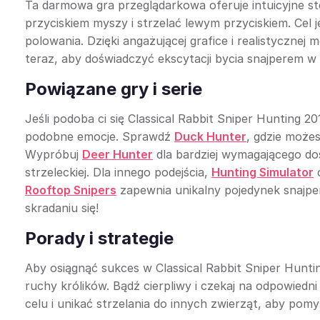
Ta darmowa gra przeglądarkowa oferuje intuicyjne 
przyciskiem myszy i strzelać lewym przyciskiem. Cel j
polowania. Dzięki angażującej grafice i realistycznej 
teraz, aby doświadczyć ekscytacji bycia snajperem w 
Powiązane gry i serie
Jeśli podoba ci się Classical Rabbit Sniper Hunting 2
podobne emocje. Sprawdź
Duck Hunter
, gdzie może
Wypróbuj
Deer Hunter
dla bardziej wymagającego do
strzeleckiej. Dla innego podejścia,
Hunting Simulator
o
Rooftop Snipers
zapewnia unikalny pojedynek snajpe
skradaniu się!
Porady i strategie
Aby osiągnąć sukces w Classical Rabbit Sniper Huntin
ruchy królików. Bądź cierpliwy i czekaj na odpowiedn
celu i unikać strzelania do innych zwierząt, aby pomy