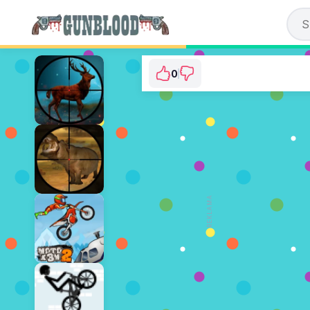
0
Classical Rabbit Sn
⭐ Jeszcze nie głoso
GRAJ 
REKLAMA