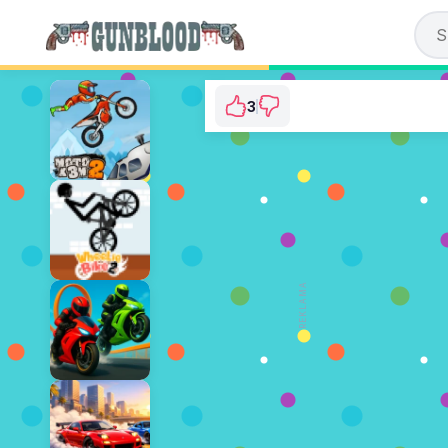
3
Deadshot.io
⭐ 100% (3 Głosy)
GRAJ TERAZ
REKLAMA