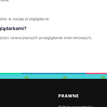
line!
nio w swojej przeglądarce.
glądarkami?
kszości nowoczesnych przeglądarek internetowych.
PRAWNE
Polityka prywatności