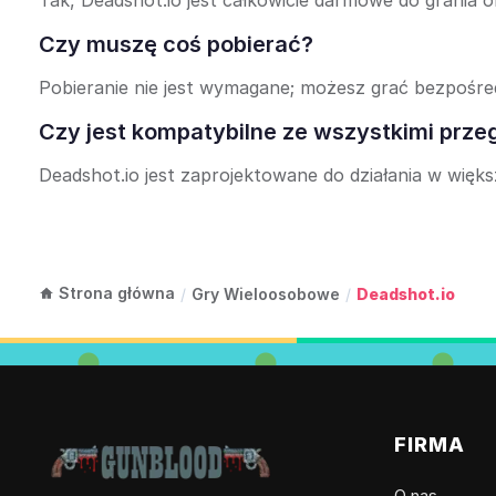
Tak, Deadshot.io jest całkowicie darmowe do grania on
Czy muszę coś pobierać?
Pobieranie nie jest wymagane; możesz grać bezpośred
Czy jest kompatybilne ze wszystkimi prze
Deadshot.io jest zaprojektowane do działania w wię
Strona główna
/
Gry Wieloosobowe
/
Deadshot.io
FIRMA
O nas