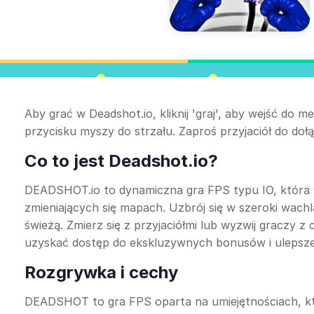
Aby grać w Deadshot.io, kliknij 'graj', aby wejść do
przycisku myszy do strzału. Zaproś przyjaciół do doł
Co to jest Deadshot.io?
DEADSHOT.io to dynamiczna gra FPS typu IO, która w
zmieniających się mapach. Uzbrój się w szeroki wachl
świeżą. Zmierz się z przyjaciółmi lub wyzwij graczy z
uzyskać dostęp do ekskluzywnych bonusów i ulepsze
Rozgrywka i cechy
DEADSHOT to gra FPS oparta na umiejętnościach, któ