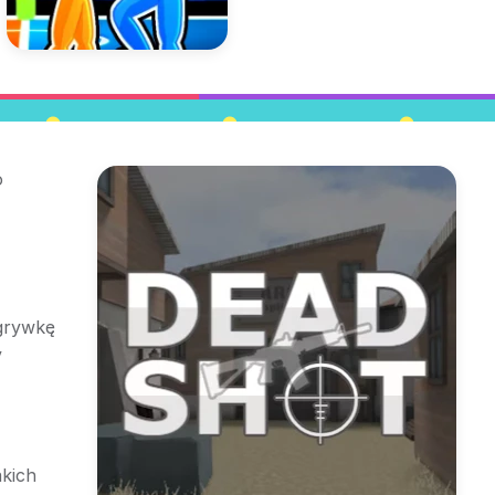
o
zgrywkę
y
akich