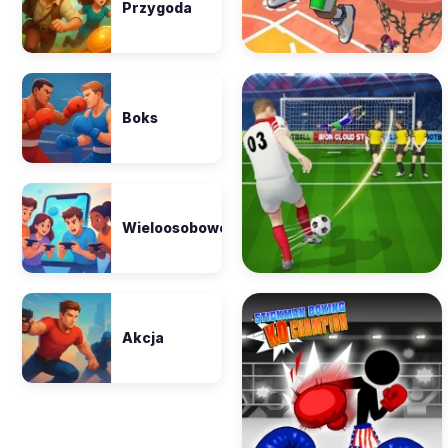
Przygoda
Boks
Wieloosobowe
Akcja