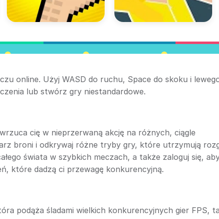
 meczu online. Użyj WASD do ruchu, Space do skoku i leweg
ączenia lub stwórz gry niestandardowe.
rzuca cię w nieprzerwaną akcję na różnych, ciągle
arz broni i odkrywaj różne tryby gry, które utrzymują ro
 całego świata w szybkich meczach, a także zaloguj się, ab
ń, które dadzą ci przewagę konkurencyjną.
ra podąża śladami wielkich konkurencyjnych gier FPS, t