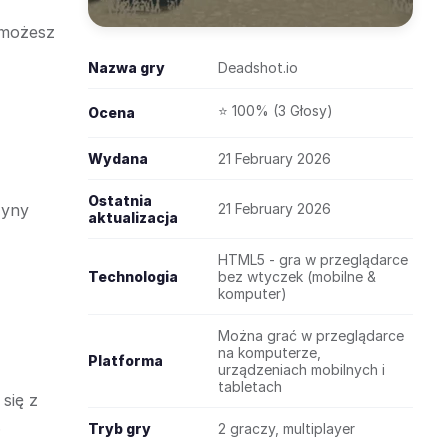
, możesz
Nazwa gry
Deadshot.io
⭐ 100% (3 Głosy)
Ocena
Wydana
21 February 2026
Ostatnia
żyny
21 February 2026
aktualizacja
HTML5 - gra w przeglądarce
Technologia
bez wtyczek (mobilne &
komputer)
Można grać w przeglądarce
na komputerze,
Platforma
urządzeniach mobilnych i
tabletach
się z
.
Tryb gry
2 graczy, multiplayer