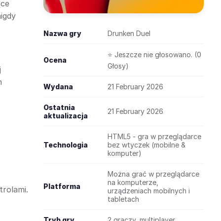
ące
igdy
Nazwa gry
Drunken Duel
⭐ Jeszcze nie głosowano. (0
Ocena
Głosy)
j
m
Wydana
21 February 2026
Ostatnia
21 February 2026
aktualizacja
HTML5 - gra w przeglądarce
Technologia
bez wtyczek (mobilne &
komputer)
Można grać w przeglądarce
na komputerze,
Platforma
trolami.
urządzeniach mobilnych i
tabletach
Tryb gry
2 graczy, multiplayer