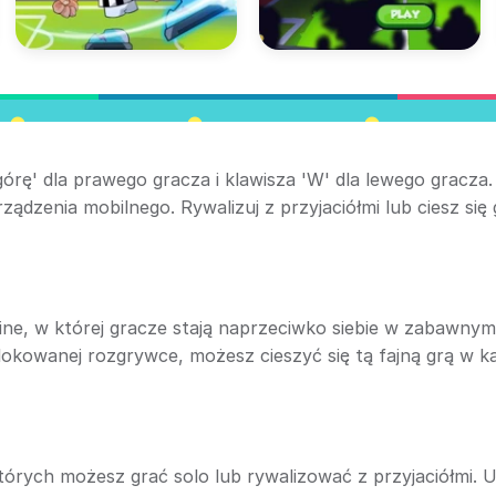
órę' dla prawego gracza i klawisza 'W' dla lewego gracza.
ądzenia mobilnego. Rywalizuj z przyjaciółmi lub ciesz się 
ne, w której gracze stają naprzeciwko siebie w zabawnym 
okowanej rozgrywce, możesz cieszyć się tą fajną grą w k
órych możesz grać solo lub rywalizować z przyjaciółmi. U