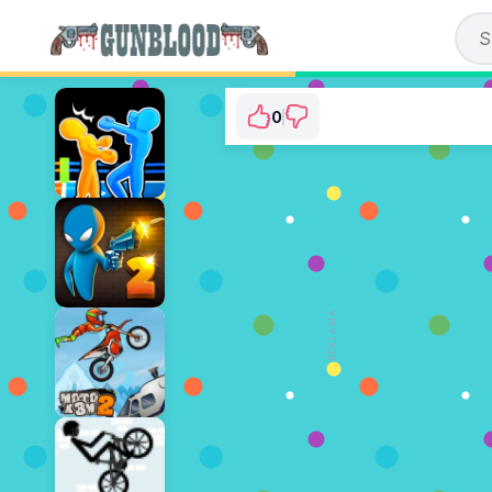
0
Drunken Duel
⭐ Jeszcze nie głosowano. (0 Gł
GRAJ TERAZ
REKLAMA