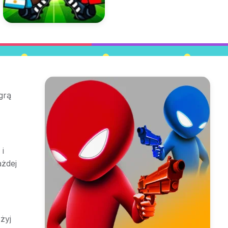
grą
i
ażdej
żyj