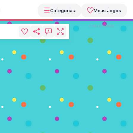
Categorias
Meus Jogos
PUBLICIDADE