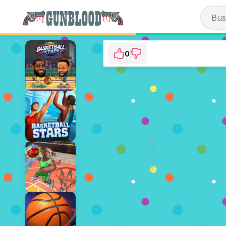
0
Basket Random
⭐ Ainda não foi votado. (0 Voto
JOGAR AGORA
PUBLICIDADE