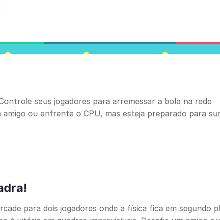
Controle seus jogadores para arremessar a bola na rede
um amigo ou enfrente o CPU, mas esteja preparado para su
adra!
cade para dois jogadores onde a física fica em segundo 