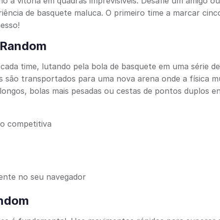
umo à vitória em quadras imprevisíveis. Desafie um amigo 
riência de basquete maluca. O primeiro time a marcar cinc
esso!
t Random
cada time, lutando pela bola de basquete em uma série de
ns são transportados para uma nova arena onde a física m
s longos, bolas mais pesadas ou cestas de pontos duplos 
o competitiva
ente no seu navegador
andom