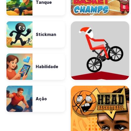
Tanque
Stickman
Habilidade
Ação