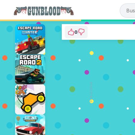
0
Penalty Kick Onlin
⭐ Ainda não foi votado. (0 Voto
JOGAR AGORA
PUBLICIDADE