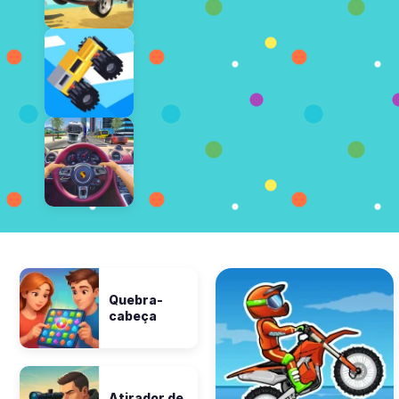
Quebra-
cabeça
Atirador de