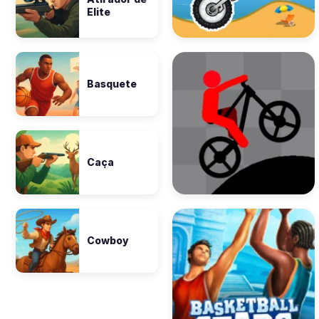
Elite
Basquete
Caça
Cowboy