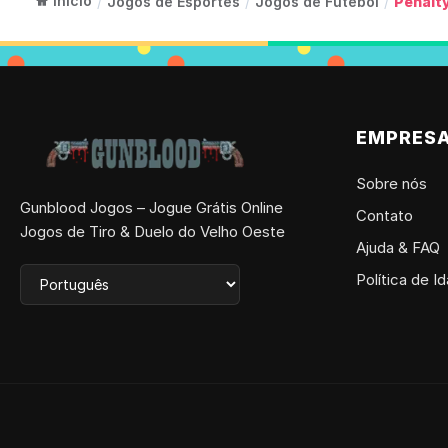
Início
/
Jogos de Esportes
/
Jogos de Futebol
/
Penalty
EMPRES
Sobre nós
Gunblood Jogos – Jogue Grátis Online
Contato
Jogos de Tiro & Duelo do Velho Oeste
Ajuda & FAQ
Política de I