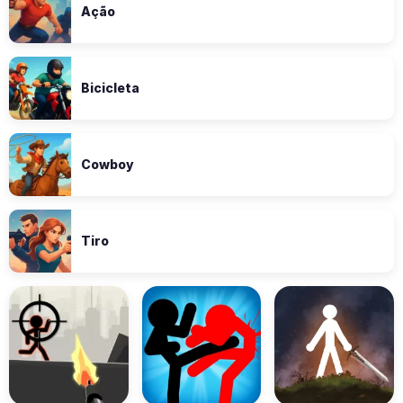
Ação
Bicicleta
Cowboy
Tiro