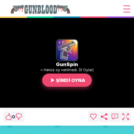
GunSpin
⭐ Henüz oy verilmedi. (0 Oylar)
ŞİMDİ OYNA
0