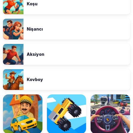
Koşu
Nişancı
Aksiyon
Kovboy