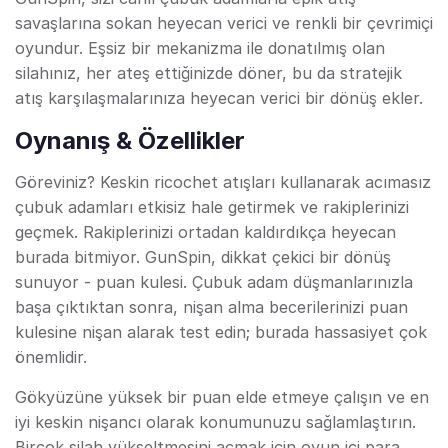
savaşlarına sokan heyecan verici ve renkli bir çevrimiçi
oyundur. Eşsiz bir mekanizma ile donatılmış olan
silahınız, her ateş ettiğinizde döner, bu da stratejik
atış karşılaşmalarınıza heyecan verici bir dönüş ekler.
Oynanış & Özellikler
Göreviniz? Keskin ricochet atışları kullanarak acımasız
çubuk adamları etkisiz hale getirmek ve rakiplerinizi
geçmek. Rakiplerinizi ortadan kaldırdıkça heyecan
burada bitmiyor. GunSpin, dikkat çekici bir dönüş
sunuyor - puan kulesi. Çubuk adam düşmanlarınızla
başa çıktıktan sonra, nişan alma becerilerinizi puan
kulesine nişan alarak test edin; burada hassasiyet çok
önemlidir.
Gökyüzüne yüksek bir puan elde etmeye çalışın ve en
iyi keskin nişancı olarak konumunuzu sağlamlaştırın.
Birçok silah yükseltmesini açmak için oyun içi para