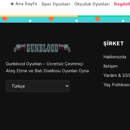
Ana Sayfa
/
Spor Oyunları
/
Okçuluk Oyunları
/
Ragdoll
ŞIRKET
Hakkımızda
Gunblood Oyunları – Ücretsiz Çevrimiçi
İletişim
Ateş Etme ve Batı Düellosu Oyunları Oyna
Yardım & SS
Yaş Politikası