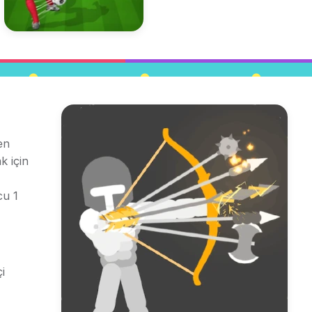
en
k için
cu 1
i