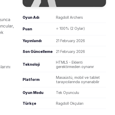
Oyun Adı
Ragdoll Archers
uğunca
uncular,
⭐ 100% (2 Oylar)
Puan
ek
Yayınlandı
21 February 2026
Son Güncelleme
21 February 2026
HTML5 - Eklenti
Teknoloji
larını
gerektirmeden oynanır
Masaüstü, mobil ve tablet
Platform
tarayıcılarında oynanabilir
Oyun Modu
Tek Oyunculu
Türkçe
Ragdoll Okçuları