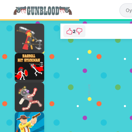
2
Ragdoll Archers
⭐ 100% (2 Oylar)
ŞİMDİ OYNA
REKLAM