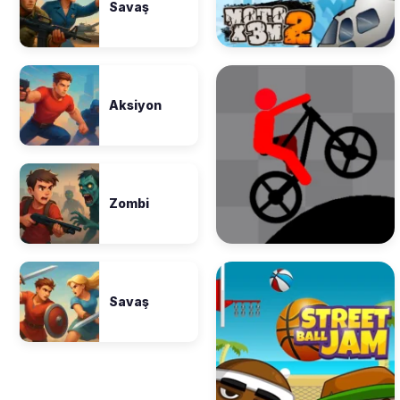
Savaş
Aksiyon
Zombi
Savaş