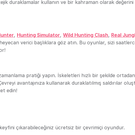
atejik duraklamalar kullanın ve bir kahraman olarak değerini
Hunter
,
Hunting Simulator
,
Wild Hunting Clash
,
Real Jung
 heyecan verici başlıklara göz atın. Bu oyunlar, sizi saatler
or!
manlama pratiği yapın. İskeletleri hızlı bir şekilde ortadan
vreyi avantajınıza kullanarak duraklatılmış saldırılar oluş
et edin!
yfini çıkarabileceğiniz ücretsiz bir çevrimiçi oyundur.