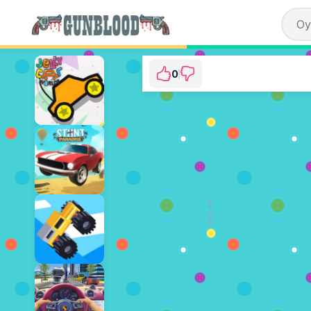
0
Skeleton Hunter
⭐ Henüz oy verilmedi. (0 Oylar)
ŞİMDİ OYNA
REKLAM