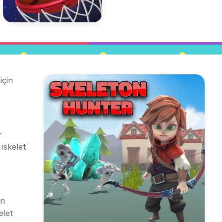
için
r
iskelet
an
elet