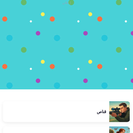
إعلان
قناص