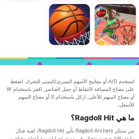
استخدم A/D أو مفاتيح الأسهم اليسرى/اليمنى للتحرك. اضغط
على مفتاح المسافة لالتقاط أو حمل العناصر. اقفز باستخدام W
أو مفتاح السهم للأعلى. اركل باستخدام S أو مفتاح السهم
للأسفل.
ما هي Ragdoll Hit؟
من مبتكر Ragdoll Archers تأتي Ragdoll Hit، لعبة قتال
مليئة بالإثارة حيث تتحكم في دمية عصا لهزيمة أعداء مختلفين.