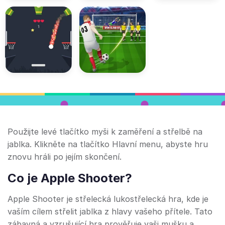
Použijte levé tlačítko myši k zaměření a střelbě na
jablka. Klikněte na tlačítko Hlavní menu, abyste hru
znovu hráli po jejím skončení.
Co je Apple Shooter?
Apple Shooter je střelecká lukostřelecká hra, kde je
vaším cílem střelit jablka z hlavy vašeho přítele. Tato
zábavná a vzrušující hra prověřuje vaši mušku a