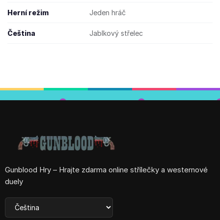
Herní režim
Jeden hráč
Čeština
Jablkový střelec
Gunblood Hry – Hrajte zdarma online střílečky a westernové
duely