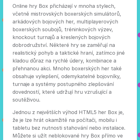
Online hry Box přicházejí v mnoha stylech,
včetně mistrovských boxerských simulátorů,
arkádových bojových her, multiplayerových
boxerských soubojů, tréninkových výzev,
knockout turnajů a kreslených bojových
dobrodružství. Některé hry se zaměřují na
realistický pohyb a taktické hraní, zatímco jiné
kladou důraz na rychlé údery, kombinace a
přehnanou akci. Mnoho boxerských her také
obsahuje vylepšení, odemykatelné bojovníky,
turnaje a systémy postupného zlepšování
dovedností, které udržují hru vzrušující a
soutěživou.
Jednou z největších výhod HTML5 her Box je,
že je lze hrát okamžitě na počítači, mobilu i
tabletu bez nutnosti stahování nebo instalace.
Můžete si užít neblokované hry Box přímo ve