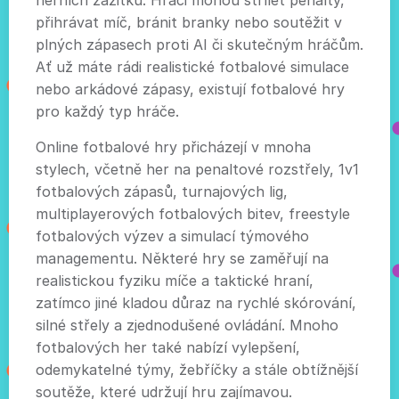
herních zážitků. Hráči mohou střílet penalty,
přihrávat míč, bránit branky nebo soutěžit v
plných zápasech proti AI či skutečným hráčům.
Ať už máte rádi realistické fotbalové simulace
nebo arkádové zápasy, existují fotbalové hry
pro každý typ hráče.
Online fotbalové hry přicházejí v mnoha
stylech, včetně her na penaltové rozstřely, 1v1
fotbalových zápasů, turnajových lig,
multiplayerových fotbalových bitev, freestyle
fotbalových výzev a simulací týmového
managementu. Některé hry se zaměřují na
realistickou fyziku míče a taktické hraní,
zatímco jiné kladou důraz na rychlé skórování,
silné střely a zjednodušené ovládání. Mnoho
fotbalových her také nabízí vylepšení,
odemykatelné týmy, žebříčky a stále obtížnější
soutěže, které udržují hru zajímavou.