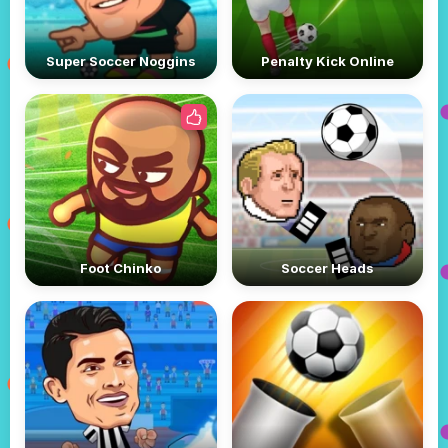
Super Soccer Noggins
Penalty Kick Online
Foot Chinko
Soccer Heads