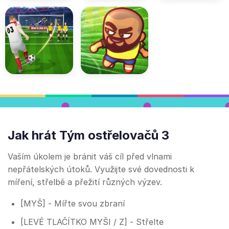
Jak hrát Tým ostřelovačů 3
Vaším úkolem je bránit váš cíl před vlnami
nepřátelských útoků. Využijte své dovednosti k
míření, střelbě a přežití různých výzev.
[MYŠ] - Mířte svou zbraní
[LEVÉ TLAČÍTKO MYŠI / Z] - Střelte