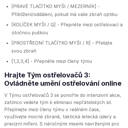
[PRAVÉ TLAČÍTKO MYŠI / MEZERNÍK] -
Přiblížení/oddálení, pokud má vaše zbraň optiku
[KOLÍČEK MYŠI / Q] - Přepněte mezi ostřelovací a
útočnou puškou
[PROSTŘEDNÍ TLAČÍTKO MYŠI / R] - Přebijte
svou zbraň
[1,2,3,4] - Přepněte mezi členy týmu
Hrajte Tým ostřelovačů 3:
Ovládněte umění ostřelování online
V Týmu ostřelovačů 3 se ponořte do intenzivní akce,
zatímco vedete tým k eliminaci nepřátelských sil.
Přepínejte mezi členy týmu v reálném čase,
využívejte mocné zbraně, taktická letecká údery a
precizní míření. S náročnými misemi navrženými pro