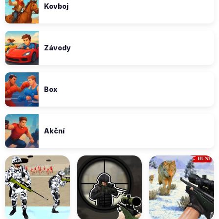
Kovboj
Závody
Box
Akční