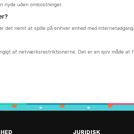
kan nyde uden omkostninger.
er?
ør det nemt at spille på enhver enhed med internetadgang
gigt af netværksrestriktionerne. Det er en sjov måde at f
MHED
JURIDISK