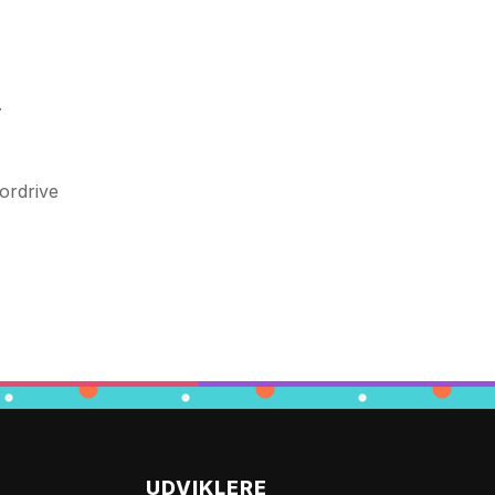
.
ordrive
UDVIKLERE