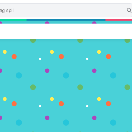
s
 Stemmer)