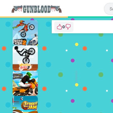
0
Awesome Tank
⭐ Der er endnu ikke stemt. (0
SPIL NU
ANNONCE