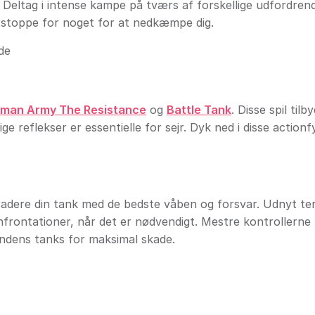
. Deltag i intense kampe på tværs af forskellige udfordren
il stoppe for noget for at nedkæmpe dig.
de
kman Army The Resistance
og
Battle Tank
. Disse spil tilb
e reflekser er essentielle for sejr. Dyk ned i disse actionf
radere din tank med de bedste våben og forsvar. Udnyt t
onfrontationer, når det er nødvendigt. Mestre kontrollerne 
endens tanks for maksimal skade.