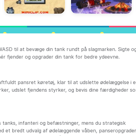
 WASD til at bevæge din tank rundt på slagmarken. Sigte o
nér fjender og opgrader din tank for bedre ydeevne.
uldt pansret køretøj, klar til at udslette ødelæggelse i e
arker, udslet fjendens styrker, og bevis dine færdigheder s
s tanks, infanteri og befæstninger, mens du strategisk
med et bredt udvalg af ødelæggende våben, panseropgrader