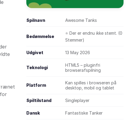
de
Spilnavn
Awesome Tanks
⭐ Der er endnu ikke stemt. (0
Bedømmelse
Stemmer)
yder
Udgivet
13 May 2026
yldte
HTML5 – pluginfri
Teknologi
browserafspilning
Kan spilles i browseren på
Platform
errænet
desktop, mobil og tablet
for
Spiltilstand
Singleplayer
Dansk
Fantastiske Tanker