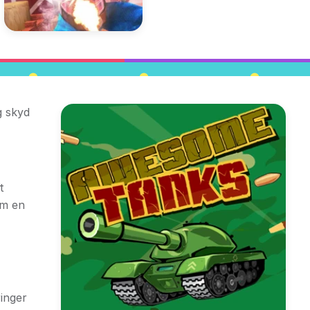
g skyd
t
om en
inger