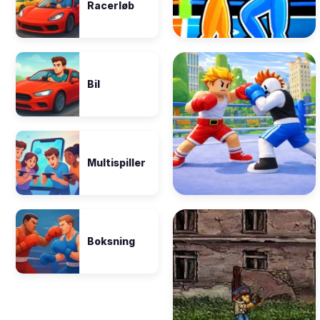
Racerløb
Bil
Multispiller
Boksning