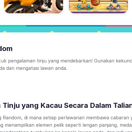
ndom
tuk pengalaman tinju yang mendebarkan! Gunakan kekunc
da dan mengatasi lawan anda.
Tinju yang Kacau Secara Dalam Talia
ng Random, di mana setiap perlawanan membawa cabaran 
ang menampilkan elemen pelik seperti lengan panjang, med