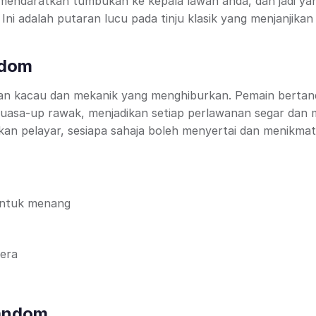
mendaratkan tumbukan ke kepala lawan anda, dan jadi ya
i adalah putaran lucu pada tinju klasik yang menjanjikan
ndom
n kacau dan mekanik yang menghiburkan. Pemain bertan
uasa-up rawak, menjadikan setiap perlawanan segar dan 
n pelayar, sesiapa sahaja boleh menyertai dan menikmat
untuk menang
gera
Random