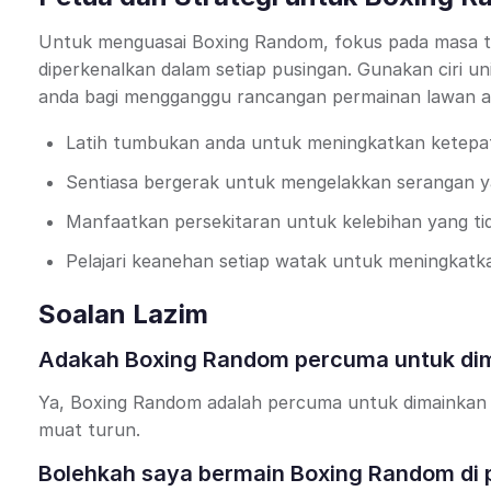
Untuk menguasai Boxing Random, fokus pada masa t
diperkenalkan dalam setiap pusingan. Gunakan ciri u
anda bagi mengganggu rancangan permainan lawan a
Latih tumbukan anda untuk meningkatkan ketepa
Sentiasa bergerak untuk mengelakkan serangan 
Manfaatkan persekitaran untuk kelebihan yang tid
Pelajari keanehan setiap watak untuk meningkatka
Soalan Lazim
Adakah Boxing Random percuma untuk di
Ya, Boxing Random adalah percuma untuk dimainkan 
muat turun.
Bolehkah saya bermain Boxing Random di p