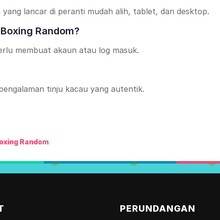
ang lancar di peranti mudah alih, tablet, dan desktop.
 Boxing Random?
erlu membuat akaun atau log masuk.
 pengalaman tinju kacau yang autentik.
oxing Random
T
PERUNDANGAN