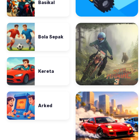
Basikal
Bola Sepak
Kereta
Arked