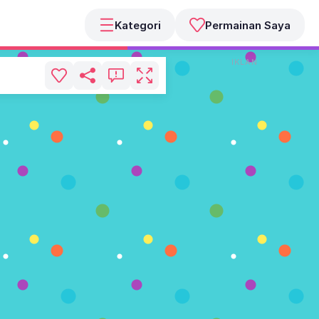
Kategori
Permainan Saya
IKLAN