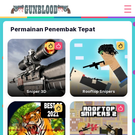
Permainan Penembak Tepat
Sniper 3D
Rooftop Snipers