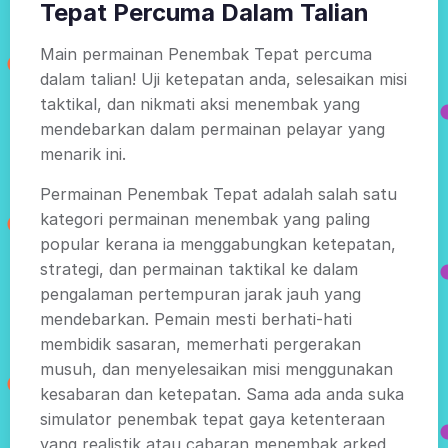
Tepat Percuma Dalam Talian
Main permainan Penembak Tepat percuma
dalam talian! Uji ketepatan anda, selesaikan misi
taktikal, dan nikmati aksi menembak yang
mendebarkan dalam permainan pelayar yang
menarik ini.
Permainan Penembak Tepat adalah salah satu
kategori permainan menembak yang paling
popular kerana ia menggabungkan ketepatan,
strategi, dan permainan taktikal ke dalam
pengalaman pertempuran jarak jauh yang
mendebarkan. Pemain mesti berhati-hati
membidik sasaran, memerhati pergerakan
musuh, dan menyelesaikan misi menggunakan
kesabaran dan ketepatan. Sama ada anda suka
simulator penembak tepat gaya ketenteraan
yang realistik atau cabaran menembak arked,