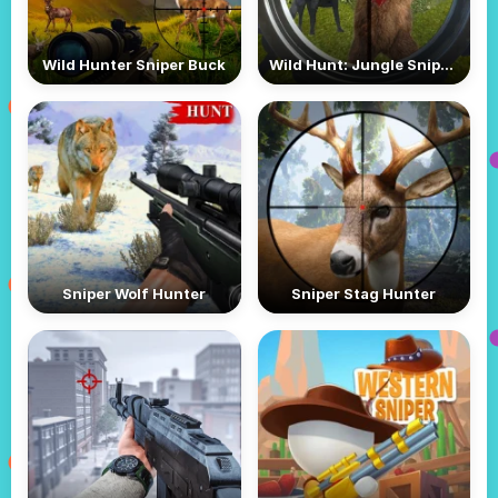
Wild Hunter Sniper Buck
Wild Hunt: Jungle Sniper Shooting
Sniper Wolf Hunter
Sniper Stag Hunter