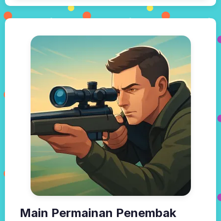
Main Permainan Penembak