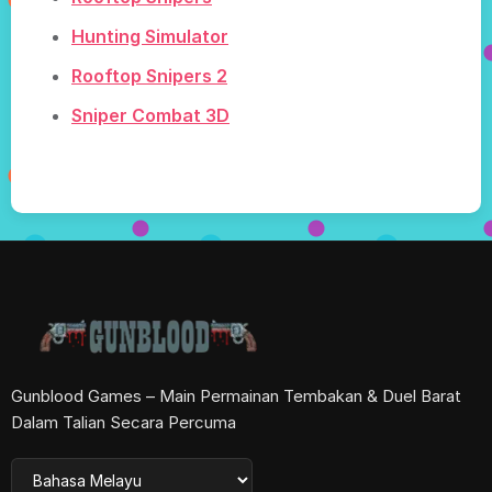
Hunting Simulator
Rooftop Snipers 2
Sniper Combat 3D
Gunblood Games – Main Permainan Tembakan & Duel Barat
Dalam Talian Secara Percuma