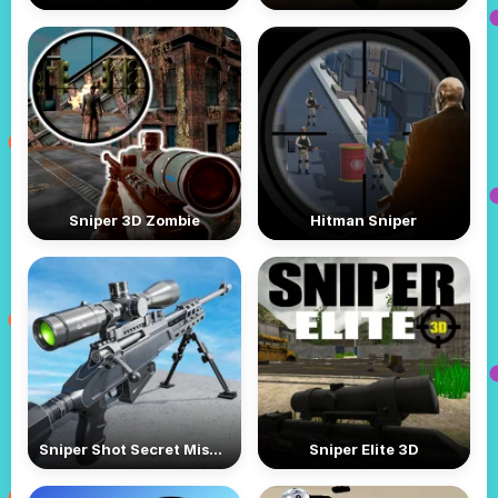
Sniper 3D Zombie
Hitman Sniper
Sniper Shot Secret Mission
Sniper Elite 3D