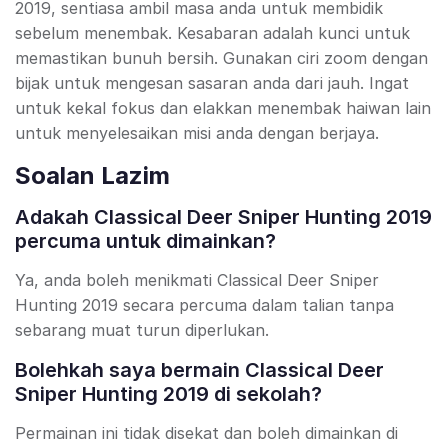
2019, sentiasa ambil masa anda untuk membidik
sebelum menembak. Kesabaran adalah kunci untuk
memastikan bunuh bersih. Gunakan ciri zoom dengan
bijak untuk mengesan sasaran anda dari jauh. Ingat
untuk kekal fokus dan elakkan menembak haiwan lain
untuk menyelesaikan misi anda dengan berjaya.
Soalan Lazim
Adakah Classical Deer Sniper Hunting 2019
percuma untuk dimainkan?
Ya, anda boleh menikmati Classical Deer Sniper
Hunting 2019 secara percuma dalam talian tanpa
sebarang muat turun diperlukan.
Bolehkah saya bermain Classical Deer
Sniper Hunting 2019 di sekolah?
Permainan ini tidak disekat dan boleh dimainkan di