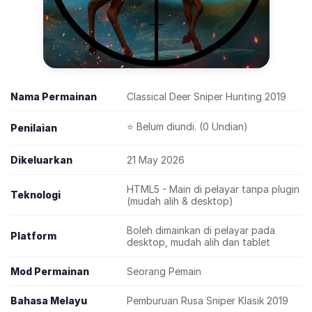
Nama Permainan
Classical Deer Sniper Hunting 2019
⭐ Belum diundi. (0 Undian)
Penilaian
Dikeluarkan
21 May 2026
HTML5 - Main di pelayar tanpa plugin
Teknologi
(mudah alih & desktop)
Boleh dimainkan di pelayar pada
Platform
desktop, mudah alih dan tablet
Mod Permainan
Seorang Pemain
Bahasa Melayu
Pemburuan Rusa Sniper Klasik 2019