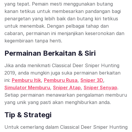
yang tepat. Pemain mesti menggunakan butang
kanan tetikus untuk membesarkan pandangan bagi
penargetan yang lebih baik dan butang kiri tetikus
untuk menembak. Dengan pelbagai tahap dan
cabaran, permainan ini menjanjikan keseronokan dan
kegembiraan tanpa henti.
Permainan Berkaitan & Siri
Jika anda menikmati Classical Deer Sniper Hunting
2019, anda mungkin juga suka permainan berkaitan
ini:
Pemburu Itik
,
Pemburu Rusa
,
Sniper 3D
,
Simulator Memburu
,
Sniper Atap
,
Sniper Senyap
.
Setiap permainan menawarkan pengalaman memburu
yang unik yang pasti akan menghiburkan anda.
Tip & Strategi
Untuk cemerlang dalam Classical Deer Sniper Hunting