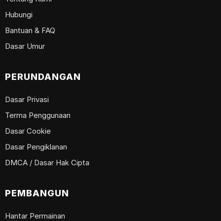
Hubungi
Bantuan & FAQ
Dasar Umur
PERUNDANGAN
Dasar Privasi
Terma Penggunaan
Dasar Cookie
Dasar Pengiklanan
DMCA / Dasar Hak Cipta
PEMBANGUN
Hantar Permainan