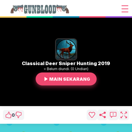
Classical Deer Sniper Hunting 2019
⭐ Belum diundi. (0 Undian)
MAIN SEKARANG
0