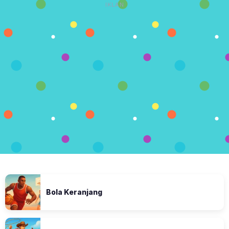
IKLAN
Bola Keranjang