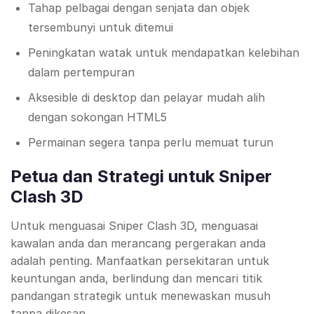
Tahap pelbagai dengan senjata dan objek
tersembunyi untuk ditemui
Peningkatan watak untuk mendapatkan kelebihan
dalam pertempuran
Aksesible di desktop dan pelayar mudah alih
dengan sokongan HTML5
Permainan segera tanpa perlu memuat turun
Petua dan Strategi untuk Sniper
Clash 3D
Untuk menguasai Sniper Clash 3D, menguasai
kawalan anda dan merancang pergerakan anda
adalah penting. Manfaatkan persekitaran untuk
keuntungan anda, berlindung dan mencari titik
pandangan strategik untuk menewaskan musuh
tanpa dikesan.