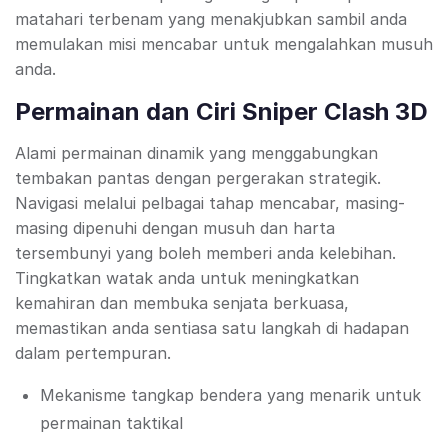
matahari terbenam yang menakjubkan sambil anda
memulakan misi mencabar untuk mengalahkan musuh
anda.
Permainan dan Ciri Sniper Clash 3D
Alami permainan dinamik yang menggabungkan
tembakan pantas dengan pergerakan strategik.
Navigasi melalui pelbagai tahap mencabar, masing-
masing dipenuhi dengan musuh dan harta
tersembunyi yang boleh memberi anda kelebihan.
Tingkatkan watak anda untuk meningkatkan
kemahiran dan membuka senjata berkuasa,
memastikan anda sentiasa satu langkah di hadapan
dalam pertempuran.
Mekanisme tangkap bendera yang menarik untuk
permainan taktikal