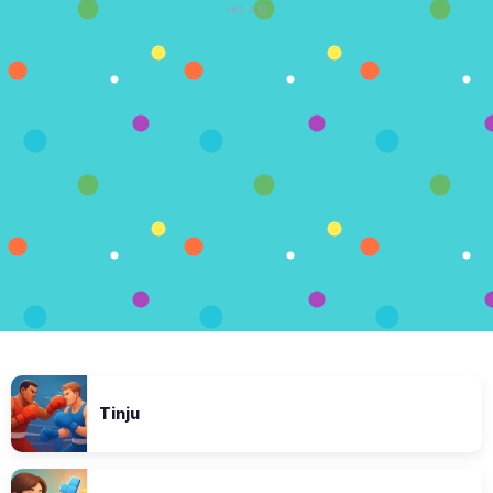
IKLAN
Tinju