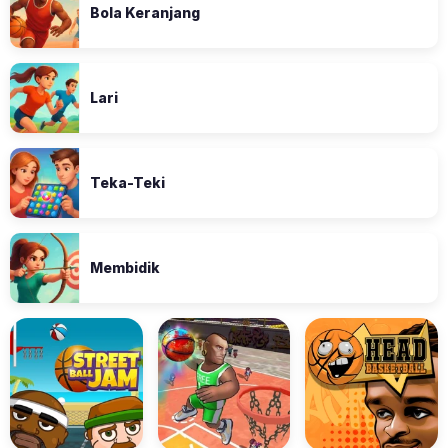
Bola Keranjang
Lari
Teka-Teki
Membidik