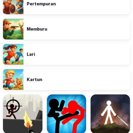
Pertempuran
Memburu
Lari
Kartun