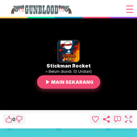
Stickman Rocket
⭐ Belum diundi. (0 Undian)
MAIN SEKARANG
0