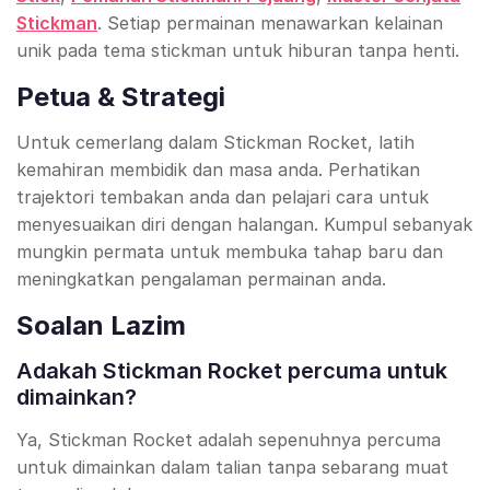
Stickman
. Setiap permainan menawarkan kelainan
unik pada tema stickman untuk hiburan tanpa henti.
Petua & Strategi
Untuk cemerlang dalam Stickman Rocket, latih
kemahiran membidik dan masa anda. Perhatikan
trajektori tembakan anda dan pelajari cara untuk
menyesuaikan diri dengan halangan. Kumpul sebanyak
mungkin permata untuk membuka tahap baru dan
meningkatkan pengalaman permainan anda.
Soalan Lazim
Adakah Stickman Rocket percuma untuk
dimainkan?
Ya, Stickman Rocket adalah sepenuhnya percuma
untuk dimainkan dalam talian tanpa sebarang muat