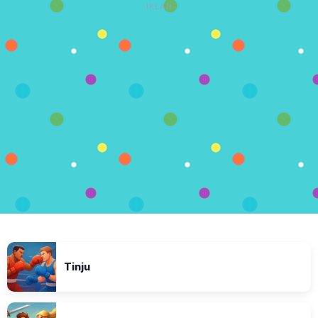
IKLAN
Tinju