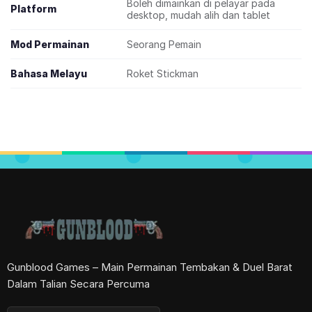
Boleh dimainkan di pelayar pada
Platform
desktop, mudah alih dan tablet
Mod Permainan
Seorang Pemain
Bahasa Melayu
Roket Stickman
Gunblood Games – Main Permainan Tembakan & Duel Barat
Dalam Talian Secara Percuma