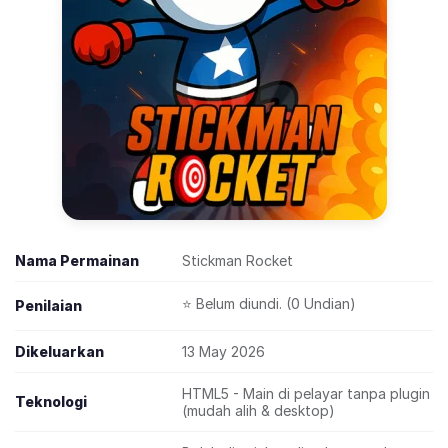
Nama Permainan
Stickman Rocket
⭐ Belum diundi. (0 Undian)
Penilaian
Dikeluarkan
13 May 2026
HTML5 - Main di pelayar tanpa plugin
Teknologi
(mudah alih & desktop)