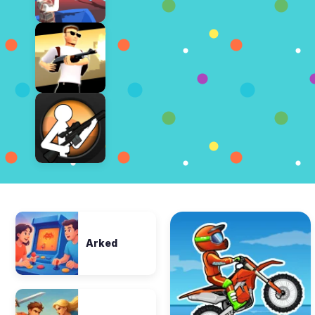
Arked