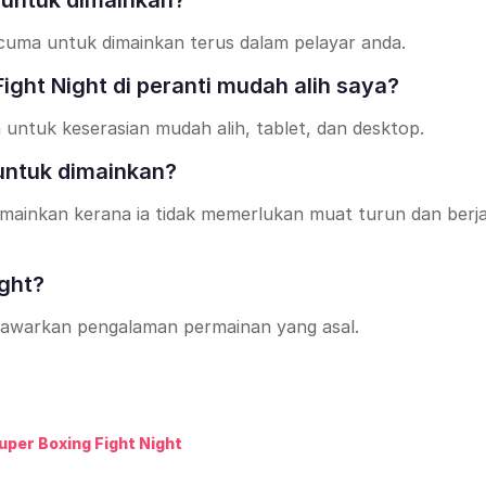
 untuk dimainkan?
cuma untuk dimainkan terus dalam pelayar anda.
ght Night di peranti mudah alih saya?
untuk keserasian mudah alih, tablet, dan desktop.
untuk dimainkan?
imainkan kerana ia tidak memerlukan muat turun dan berj
ight?
menawarkan pengalaman permainan yang asal.
uper Boxing Fight Night