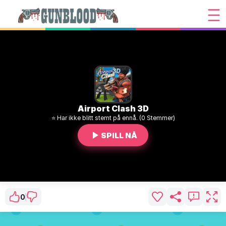
Airport Clash 3D
⭐ Har ikke blitt stemt på ennå. (0 Stemmer)
SPILL NÅ
0