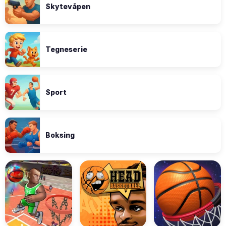
Skytevåpen
Tegneserie
Sport
Boksing