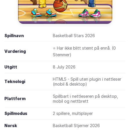
Spillnavn
Basketball Stars 2026
⭐ Har ikke blitt stemt på ennå. (0
Vurdering
Stemmer)
Utgitt
8 July 2026
HTML5 - Spill uten plugin i nettleser
Teknologi
(mobil & desktop)
Spillbart i nettleseren på desktop,
Plattform
mobil og nettbrett
Spillmodus
2 spillere, multiplayer
Norsk
Basketball Stjerner 2026