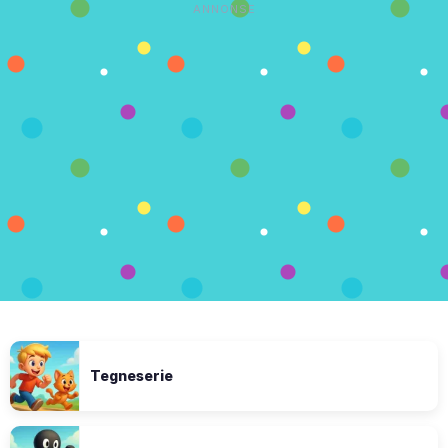
ANNONSE
Tegneserie