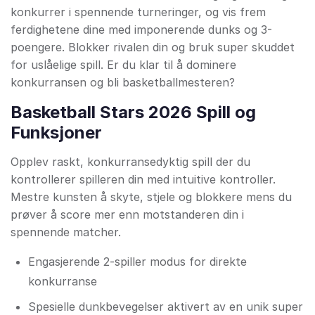
konkurrer i spennende turneringer, og vis frem
ferdighetene dine med imponerende dunks og 3-
poengere. Blokker rivalen din og bruk super skuddet
for uslåelige spill. Er du klar til å dominere
konkurransen og bli basketballmesteren?
Basketball Stars 2026 Spill og
Funksjoner
Opplev raskt, konkurransedyktig spill der du
kontrollerer spilleren din med intuitive kontroller.
Mestre kunsten å skyte, stjele og blokkere mens du
prøver å score mer enn motstanderen din i
spennende matcher.
Engasjerende 2-spiller modus for direkte
konkurranse
Spesielle dunkbevegelser aktivert av en unik super