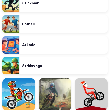
Stickman
Fotball
Arkade
Stridsvogn