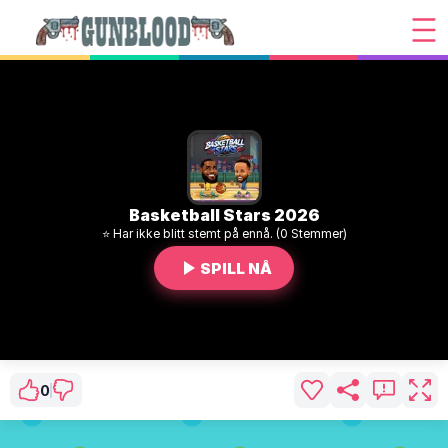
Basketball Stars 2026
⭐ Har ikke blitt stemt på ennå. (0 Stemmer)
SPILL NÅ
0