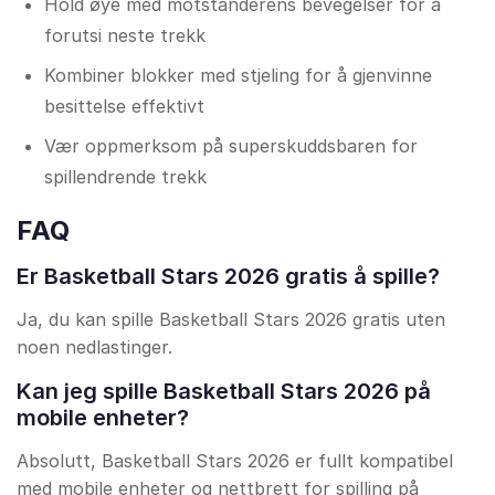
Hold øye med motstanderens bevegelser for å
forutsi neste trekk
Kombiner blokker med stjeling for å gjenvinne
besittelse effektivt
Vær oppmerksom på superskuddsbaren for
spillendrende trekk
FAQ
Er Basketball Stars 2026 gratis å spille?
Ja, du kan spille Basketball Stars 2026 gratis uten
noen nedlastinger.
Kan jeg spille Basketball Stars 2026 på
mobile enheter?
Absolutt, Basketball Stars 2026 er fullt kompatibel
med mobile enheter og nettbrett for spilling på