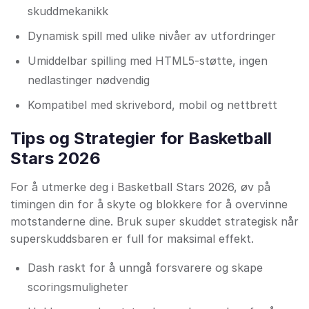
skuddmekanikk
Dynamisk spill med ulike nivåer av utfordringer
Umiddelbar spilling med HTML5-støtte, ingen
nedlastinger nødvendig
Kompatibel med skrivebord, mobil og nettbrett
Tips og Strategier for Basketball
Stars 2026
For å utmerke deg i Basketball Stars 2026, øv på
timingen din for å skyte og blokkere for å overvinne
motstanderne dine. Bruk super skuddet strategisk når
superskuddsbaren er full for maksimal effekt.
Dash raskt for å unngå forsvarere og skape
scoringsmuligheter