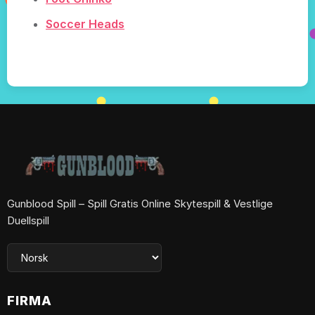
Soccer Heads
Gunblood Spill – Spill Gratis Online Skytespill & Vestlige
Duellspill
FIRMA