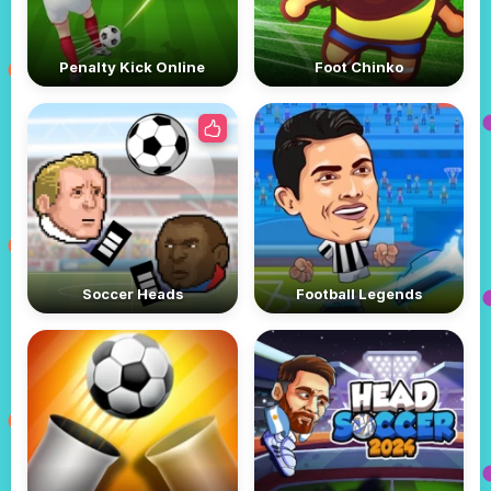
Penalty Kick Online
Foot Chinko
Soccer Heads
Football Legends