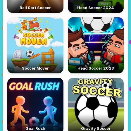
Ball Sort Soccer
Head Soccer 2024
Soccer Mover
Head Soccer 2023
Goal Rush
Gravity Soccer