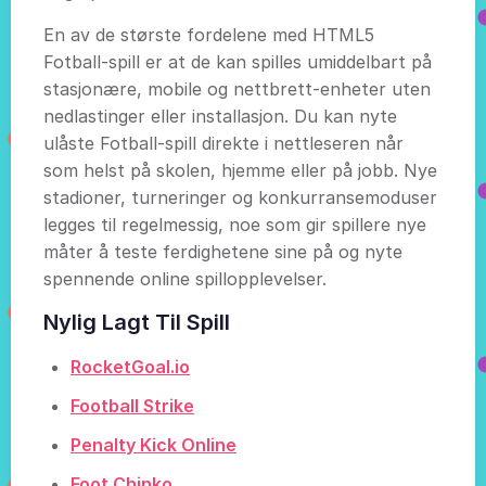
En av de største fordelene med HTML5
Fotball-spill er at de kan spilles umiddelbart på
stasjonære, mobile og nettbrett-enheter uten
nedlastinger eller installasjon. Du kan nyte
ulåste Fotball-spill direkte i nettleseren når
som helst på skolen, hjemme eller på jobb. Nye
stadioner, turneringer og konkurransemoduser
legges til regelmessig, noe som gir spillere nye
måter å teste ferdighetene sine på og nyte
spennende online spillopplevelser.
Nylig Lagt Til Spill
RocketGoal.io
Football Strike
Penalty Kick Online
Foot Chinko