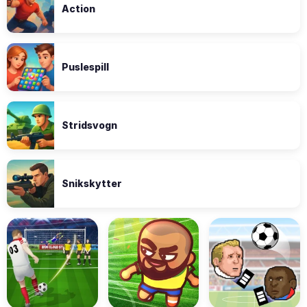
Action
Puslespill
Stridsvogn
Snikskytter