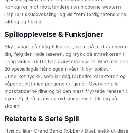
Konkurrer mot motstandere i en moderne western-
inspirert skuddveksling, og vis frem ferdighetene dine i
sikting og timing.
Spillopplevelse & Funksjoner
Skyt smart på riktig tidspunkt, sikte på motstanderen
din, følg den røde laseren, og trykk på avtrekkeren i
riktig vinkel i dette bankran-tema spillet. Med mer enn
20 spesiallagde håndlagde nivåer, tilbyr spillet
utmerket fysikk, som lar deg forbedre karakteren og
våpenet ditt med pengene du tjener. Overvinn alle
motstanderne dine og bli den mest fryktede raneren i
byen. Spill nå gratis og nyt ubegrenset tilgang på
skolen!
Relaterte & Serie Spill
Hvis du liker Grand Bank: Robbery Duel, sjekk ut disse