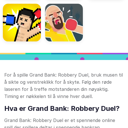
For å spille Grand Bank: Robbery Duel, bruk musen til
å sikte og venstreklikk for å skyte. Følg den røde
laseren for å treffe motstanderen din nøyaktig.
Timing er nøkkelen til å vinne hver duell.
Hva er Grand Bank: Robbery Duel?
Grand Bank: Robbery Duel er et spennende online
spill der spillere deltar i spennende bankran.