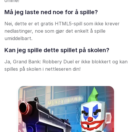
online!
Må jeg laste ned noe for å spille?
Nei, dette er et gratis HTML5-spill som ikke krever
nedlastinger, noe som gjør det enkelt å spille
umiddelbart.
Kan jeg spille dette spillet på skolen?
Ja, Grand Bank: Robbery Duel er ikke blokkert og kan
spilles på skolen i nettleseren din!